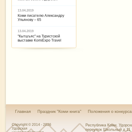
13.04.2019
Коми писателю Александру
Ульянову – 65
13.04.2019
"Кытшъяс" на Туристской
выставке KomiExpo Travel
Главная
Праздник "Коми книга"
Положения о конкурса
Copyright © 2014 - 2026
Республика Коми, Удорски
Удорская
переулок Школьный д.11