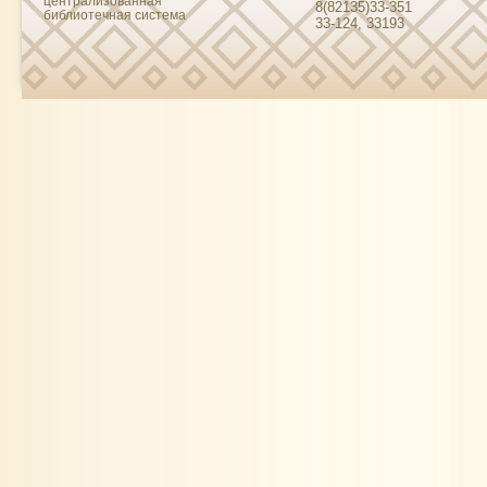
централизованная
8(82135)33-351
библиотечная система
33-124, 33193