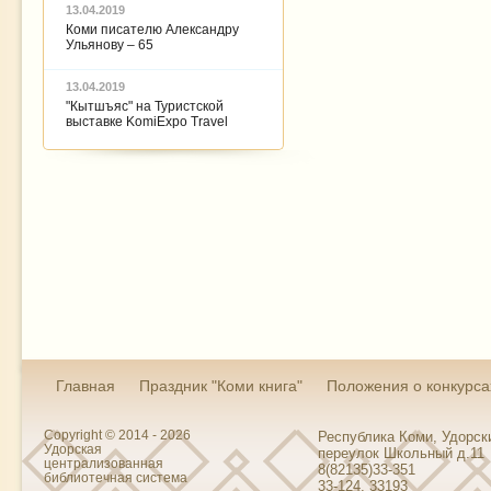
13.04.2019
Коми писателю Александру
Ульянову – 65
13.04.2019
"Кытшъяс" на Туристской
выставке KomiExpo Travel
Главная
Праздник "Коми книга"
Положения о конкурса
Copyright © 2014 - 2026
Республика Коми, Удорски
Удорская
переулок Школьный д.11
централизованная
8(82135)33-351
библиотечная система
33-124, 33193