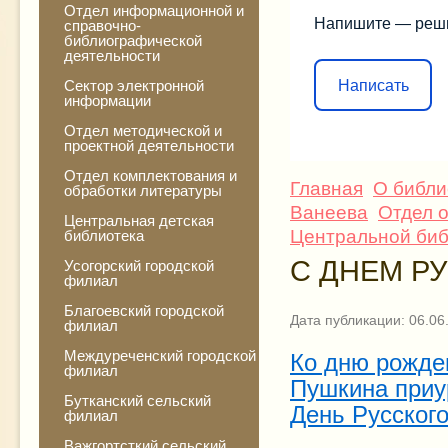
Отдел информационной и
Напишите — реш
справочно-
библиографической
деятельности
Написать
Сектор электронной
информации
Отдел методической и
проектной деятельности
Отдел комплектования и
Главная
О библи
обработки литературы
Ванеева
Отдел 
Центральная детская
Центральной библ
библиотека
С ДНЕМ Р
Усогорский городской
филиал
Благоевский городской
Дата публикации: 06.06
филиал
Междуреченский городской
Ко дню рожден
филиал
Пушкина приу
Бутканский сельский
День Русского
филиал
Важгортсткий сельский