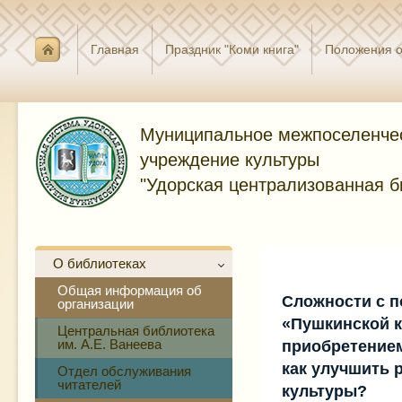
Главная
Праздник "Коми книга"
Положения о
Муниципальное межпоселенче
учреждение культуры
"Удорская централизованная б
О библиотеках
Общая информация об
Сложности с 
организации
«Пушкинской 
Центральная библиотека
им. А.Е. Ванеева
приобретением
как улучшить 
Отдел обслуживания
читателей
культуры?