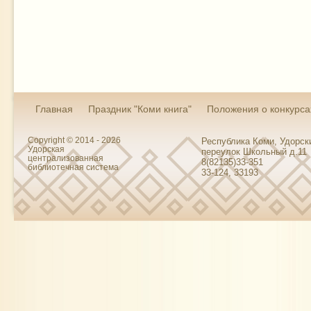
Главная
Праздник "Коми книга"
Положения о конкурса
Copyright © 2014 - 2026
Республика Коми, Удорски
Удорская
переулок Школьный д.11
централизованная
8(82135)33-351
библиотечная система
33-124, 33193