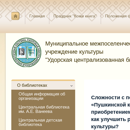
Главная
Праздник "Коми книга"
Положения о
Муниципальное межпоселенче
учреждение культуры
"Удорская централизованная б
О библиотеках
Общая информация об
Сложности с 
организации
«Пушкинской 
Центральная библиотека
им. А.Е. Ванеева
приобретением
как улучшить 
Центральная детская
библиотека
культуры?