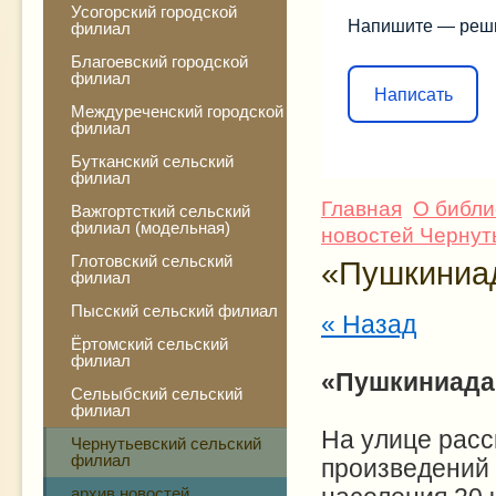
Усогорский городской
Напишите — реш
филиал
Благоевский городской
филиал
Написать
Междуреченский городской
филиал
Бутканский сельский
филиал
Главная
О библи
Важгортсткий сельский
филиал (модельная)
новостей Чернут
Глотовский сельский
«Пушкиниа
филиал
Пысский сельский филиал
« Назад
Ёртомский сельский
филиал
«Пушкиниада
Сельыбский сельский
филиал
На улице расс
Чернутьевский сельский
филиал
произведений 
архив новостей