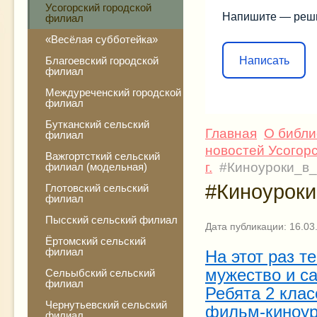
Усогорский городской
Напишите — реш
филиал
«Весёлая субботейка»
Написать
Благоевский городской
филиал
Междуреченский городской
филиал
Бутканский сельский
Главная
О библи
филиал
новостей Усогор
Важгортсткий сельский
г.
#Киноуроки_в_
филиал (модельная)
#Киноуроки
Глотовский сельский
филиал
Пысский сельский филиал
Дата публикации: 16.03
Ёртомский сельский
филиал
На этот раз 
мужество и с
Сельыбский сельский
филиал
Ребята 2 кла
Чернутьевский сельский
фильм-киноур
филиал