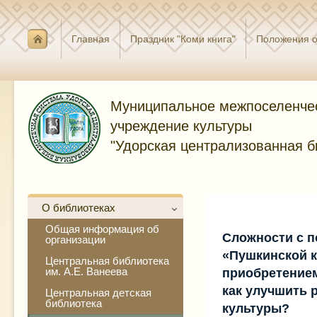
Главная
Праздник "Коми книга"
Положения о
Муниципальное межпоселенче
учреждение культуры
"Удорская централизованная б
О библиотеках
Общая информация об
Сложности с 
организации
«Пушкинской 
Центральная библиотека
им. А.Е. Ванеева
приобретением
как улучшить 
Центральная детская
библиотека
культуры?