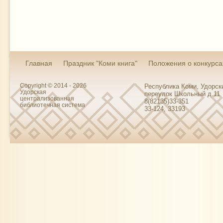
Главная
Праздник "Коми книга"
Положения о конкурса
Copyright © 2014 - 2026
Республика Коми, Удорски
Удорская
переулок Школьный д.11
централизованная
8(82135)33-351
библиотечная система
33-124, 33193