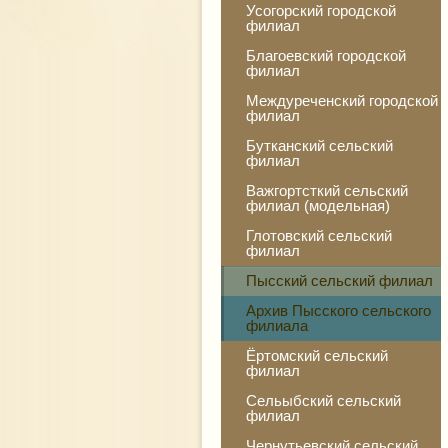
Усогорский городской
филиал
Благоевский городской
филиал
Междуреченский городской
филиал
Бутканский сельский
филиал
Важгортсткий сельский
филиал (модельная)
Глотовский сельский
филиал
Пысский сельский филиал
Архив Пысского сельского
филиала
Ёртомский сельский
филиал
Сельыбский сельский
филиал
Чернутьевский сельский