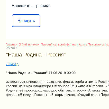
Напишите — решим!
Написать
Главная
О библиотеках
Пысский сельский филиал
Архив Пысского сель
Россия"
"Наша Родина - Россия"
« Назад
"Наша Родина - Россия"
11.06.2019 00:00
история возникновения праздника, флага, герба и гимна Росси
России из книги Владимира Степанова "Мы живём в России". Эт
Родине, её просторах, народах, обычаях и героях. А также уча
флаг», «Я живу в России», «Быстрый счет», «Угадай-ка», «Пер