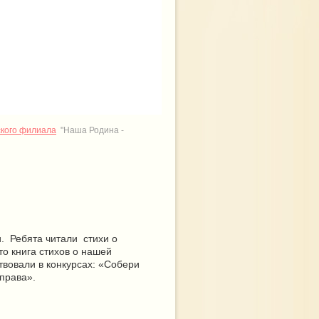
ского филиала
"Наша Родина -
и. Ребята читали стихи о
о книга стихов о нашей
ствовали в конкурсах: «Собери
еправа».