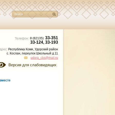
33-351
8 (82135)
Телефон:
33-124, 33-193
дрес:
Республика Коми, Удорский район
с. Кослан, переулок Школьный д.11
udora_cbs@mail.ru
Версия для слабовидящих
вместе