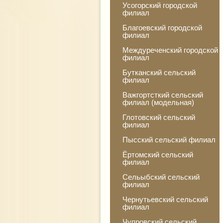
Усогорский городской
филиал
Благоевский городской
филиал
Междуреченский городской
филиал
Бутканский сельский
филиал
Важгортсткий сельский
филиал (модельная)
Глотовский сельский
филиал
Пысский сельский филиал
Ёртомский сельский
филиал
Сельыбский сельский
филиал
Чернутьевский сельский
филиал
Чупровский сельский