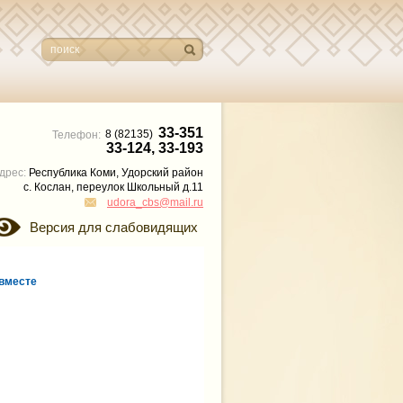
33-351
8 (82135)
Телефон:
33-124, 33-193
дрес:
Республика Коми, Удорский район
с. Кослан, переулок Школьный д.11
udora_cbs@mail.ru
Версия для слабовидящих
вместе