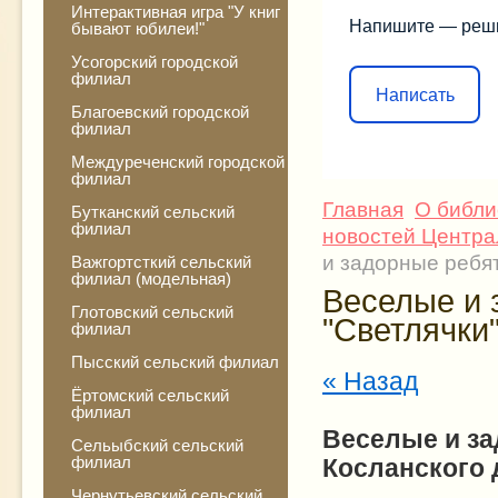
Интерактивная игра "У книг
Напишите — реш
бывают юбилеи!"
Усогорский городской
филиал
Написать
Благоевский городской
филиал
Междуреченский городской
филиал
Главная
О библи
Бутканский сельский
филиал
новостей Централ
и задорные ребят
Важгортсткий сельский
филиал (модельная)
Веселые и 
Глотовский сельский
"Светлячки"
филиал
Пысский сельский филиал
« Назад
Ёртомский сельский
филиал
Веселые и за
Сельыбский сельский
филиал
Косланского 
Чернутьевский сельский