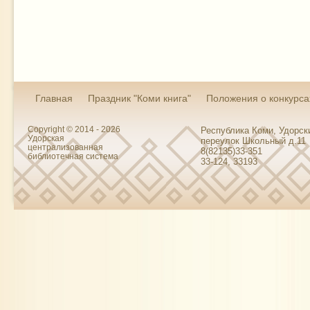
Главная
Праздник "Коми книга"
Положения о конкурса
Copyright © 2014 - 2026
Республика Коми, Удорски
Удорская
переулок Школьный д.11
централизованная
8(82135)33-351
библиотечная система
33-124, 33193