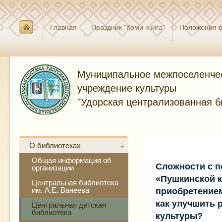
Главная
Праздник "Коми книга"
Положения о
Муниципальное межпоселенче
учреждение культуры
"Удорская централизованная б
О библиотеках
Общая информация об
Сложности с 
организации
«Пушкинской 
Центральная библиотека
им. А.Е. Ванеева
приобретением
как улучшить 
Центральная детская
библиотека
культуры?