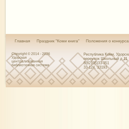
Главная
Праздник "Коми книга"
Положения о конкурса
Copyright © 2014 - 2026
Республика Коми, Удорски
Удорская
переулок Школьный д.11
централизованная
8(82135)33-351
библиотечная система
33-124, 33193