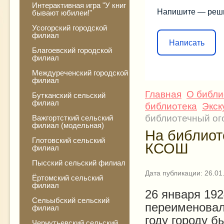
Интерактивная игра "У книг
Напишите — реш
бывают юбилеи!"
Усогорский городской
филиал
Написать
Благоевский городской
филиал
Междуреченский городской
филиал
Главная
О библи
Бутканский сельский
филиал
библиотека
Экск
библиотечный ого
Важгортсткий сельский
филиал (модельная)
На библиоте
Глотовский сельский
КСОШ
филиал
Пысский сельский филиал
Дата публикации: 26.01
Ёртомский сельский
филиал
26 января 19
Сельыбский сельский
переименовал 
филиал
году городу б
Чернутьевский сельский