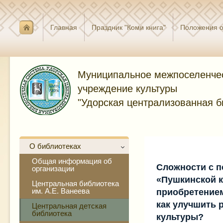
Главная
Праздник "Коми книга"
Положения о
Муниципальное межпоселенче
учреждение культуры
"Удорская централизованная б
О библиотеках
Общая информация об
Сложности с 
организации
«Пушкинской 
Центральная библиотека
им. А.Е. Ванеева
приобретением
как улучшить 
Центральная детская
библиотека
культуры?