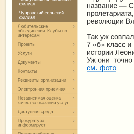
филиал
название — С
пролетариата
Чупровский сельский
филиал
революции Вл
Любительские
объединения. Клубы по
Так уж совпал
интересам
7 «б» класс и
Проекты
истории Леон
Услуги
Уж они точно 
Документы
см. фото
Контакты
Реквизиты организации
Электронная приемная
Независимая оценка
качества оказания услуг
Доступная среда
Прокуратура
информирует
Противодействие