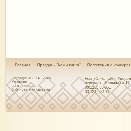
Главная
Праздник "Коми книга"
Положения о конкурса
Copyright © 2014 - 2026
Республика Коми, Удорски
Удорская
переулок Школьный д.11
централизованная
8(82135)33-351
библиотечная система
33-124, 33193