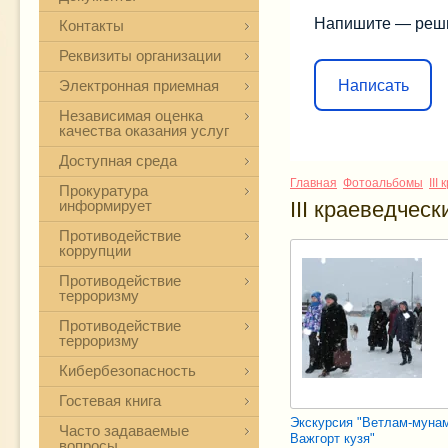
Напишите — реш
Контакты
Реквизиты организации
Написать
Электронная приемная
Независимая оценка
качества оказания услуг
Доступная среда
Главная
Фотоальбомы
III
Прокуратура
информирует
III краеведчес
Противодействие
коррупции
Противодействие
терроризму
Противодействие
терроризму
Кибербезопасность
Гостевая книга
Экскурсия "Ветлам-муна
Часто задаваемые
Важгорт кузя"
вопросы