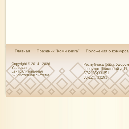
Главная
Праздник "Коми книга"
Положения о конкурса
Copyright © 2014 - 2026
Республика Коми, Удорски
Удорская
переулок Школьный д.11
централизованная
8(82135)33-351
библиотечная система
33-124, 33193