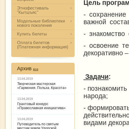
Цель програ
Этнофестиваль
"Кытшъяс"
- сохранение
важной соста
Модельные библиотеки
нового поколения
- знакомство
Купить билеты
Оплата билетов
- освоение т
(Платежная информация)
декоративно –
Архив
все
Задачи
:
13.04.2019
Творческая мастерская
- познакомить
«Гармония. Польза. Красота»
народа;
13.04.2019
Грантовый конкурс
- формировать
«Православная инициатива»
действительно
13.04.2019
видами декора
Путеводитель по святым
местам земли Удорской