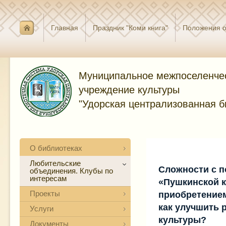
Главная
Праздник "Коми книга"
Положения о
Муниципальное межпоселенче
учреждение культуры
"Удорская централизованная б
О библиотеках
Любительские
Сложности с 
объединения. Клубы по
интересам
«Пушкинской 
Проекты
приобретением
как улучшить 
Услуги
культуры?
Документы