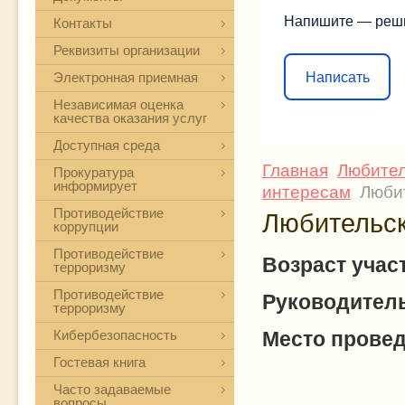
Напишите — реш
Контакты
Реквизиты организации
Написать
Электронная приемная
Независимая оценка
качества оказания услуг
Доступная среда
Главная
Любител
Прокуратура
информирует
интересам
Любит
Противодействие
Любительс
коррупции
Противодействие
Возраст учас
терроризму
Противодействие
Руководител
терроризму
Кибербезопасность
Место провед
Гостевая книга
Часто задаваемые
вопросы