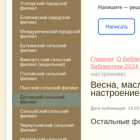
Усогорский городской
Напишите — реш
филиал
Благоевский городской
филиал
Написать
Междуреченский городской
филиал
Бутканский сельский
филиал
Главная
О библи
Важгортсткий сельский
филиал (модельная)
библиотеки 2024 
настроение!
Глотовский сельский
филиал
Весна, мас
Пысский сельский филиал
настроение
Ёртомский сельский
филиал
Дата публикации: 14.03
Сельыбский сельский
филиал
Остальные фо
Чернутьевский сельский
филиал
Чупровский сельский