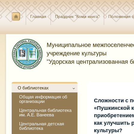
Главная
Праздник "Коми книга"
Положения о
Муниципальное межпоселенче
учреждение культуры
"Удорская централизованная б
О библиотеках
Общая информация об
Сложности с 
организации
«Пушкинской 
Центральная библиотека
им. А.Е. Ванеева
приобретением
как улучшить 
Центральная детская
библиотека
культуры?