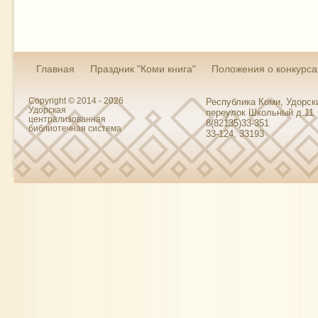
Главная
Праздник "Коми книга"
Положения о конкурса
Copyright © 2014 - 2026
Республика Коми, Удорски
Удорская
переулок Школьный д.11
централизованная
8(82135)33-351
библиотечная система
33-124, 33193